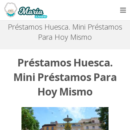
Préstamos Huesca. Mini Préstamos
INICIO
Para Hoy Mismo
SOLICITAR UN PRÉSTAMO
NUESTRA HISTORIA
Préstamos Huesca.
PREGUNTAS Y RESPUESTAS
Mini Préstamos Para
CONTACTAR
Hoy Mismo